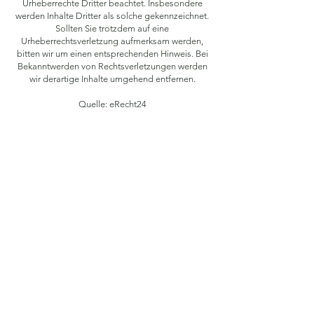
Urheberrechte Dritter beachtet. Insbesondere
werden Inhalte Dritter als solche gekennzeichnet.
Sollten Sie trotzdem auf eine
Urheberrechtsverletzung aufmerksam werden,
bitten wir um einen entsprechenden Hinweis. Bei
Bekanntwerden von Rechtsverletzungen werden
wir derartige Inhalte umgehend entfernen.
Quelle: eRecht24
Vermeiden Sie unnötige Wartezeiten und
reservieren Sie einen Tisch bei uns. Bitte
haben Sie Verständnis, dass wir Online-
Reservierung nur einen Tag im Voraus
entgegennehmen können.
TISCH RESERVIEREN