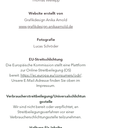
Thomas Weilepp
Website erstellt von
Grafikdesign Anika Arnold
www.grafikdesign-anikaarnold.de
Fotografie
Lucas Schröder
EU-Streitschlichtung
Die Europäische Kommission stellt eine Plattform
zur Online-Streitbeilegung (OS)
bereit:
https://ec.europa.eu/consumers/odr/
.
Unsere E-Mail-Adresse finden Sie oben im
Impressum.
Verbraucherstreitbeilegung/Universalschlichtun
gsstelle
Wir sind nicht bereit oder verpflichtet, an
Streitbeilegungsverfahren vor einer
Verbraucherschlichtungsstelle teilzunehmen.
Haftung für Inhalte