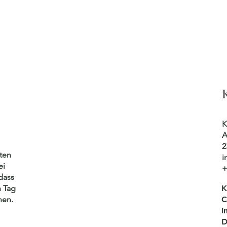
K
A
2
ten
i
ei
+
dass
n Tag
K
nen.
C
I
D