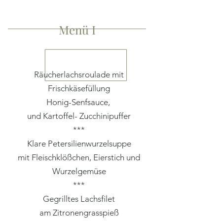
Menü I
Räucherlachsroulade mit
Frischkäsefüllung
Honig-Senfsauce,
und Kartoffel- Zucchinipuffer
***
Klare Petersilienwurzelsuppe
mit Fleischklößchen, Eierstich und
Wurzelgemüse
***
Gegrilltes Lachsfilet
am Zitronengrasspieß