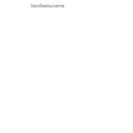
Vanilleeiscreme
39,90 € p.P.
FAMILIENFEIERN