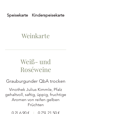
Speisekarte
Kinderspeisekarte
Getränkekarte
Weinkarte
Weiß- und
Roséweine
Grauburgunder QbA trocken
Vinothek Julius Kimmle, Pfalz
gehaltvoll, saftig, üppig, fruchtige
Aromen von reifen gelben
Früchten
0,2l
6,90 €
0,75l
21,50 €