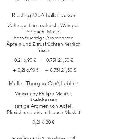
Riesling QbA halbtrocken
Zeltinger Himmelreich, Weingut
Selbach, Mosel
herb fruchtige Aromen von
Äpfeln und Zitrusfrüchten herrlich
frisch
0,2l
6,90 €
0,75l
21,50 €
0,2l
6,90 €
0,75l
21,50 €
Müller-Thurgau QbA lieblich
Vinison by Philipp Maurer,
Rheinhessen
saftige Aromen von Apfel,
Pfirsich und einem Hauch Muskat
0,2l
6,20 €
Riesling QbA trocken 0,2l